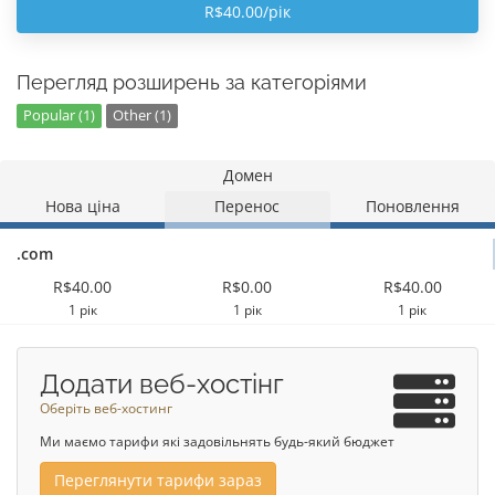
R$40.00/рік
Перегляд розширень за категоріями
Popular (1)
Other (1)
Домен
Нова ціна
Перенос
Поновлення
.com
R$40.00
R$0.00
R$40.00
1 рік
1 рік
1 рік
Додати веб-хостінг
Оберіть веб-хостинг
Ми маємо тарифи які задовільнять будь-який бюджет
Переглянути тарифи зараз