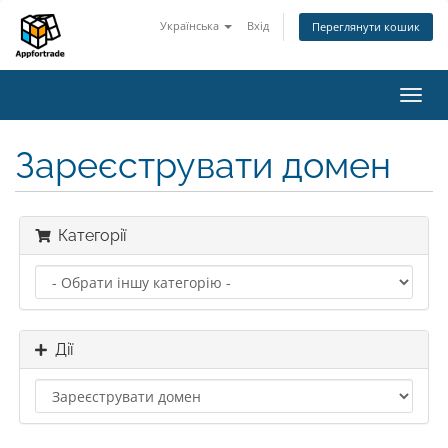
Українська
Вхід
Переглянути кошик
Пере
наві
Зареєструвати домен
Категорії
Дії