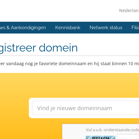
Nederla
ws & Aankondigingen
Kennisbank
Netwerk status
Fil
gistreer domein
eer vandaag nog je favoriete domeinnaam en hij staat binnen 10 m
Vul a.u.b. onderstaande code