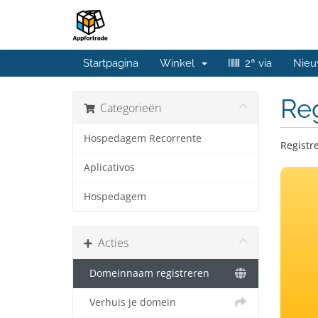
Startpagina
Winkel
2ª via
Nieu
Re
Categorieën
Hospedagem Recorrente
Registr
Aplicativos
Hospedagem
Acties
Domeinnaam registreren
Verhuis je domein