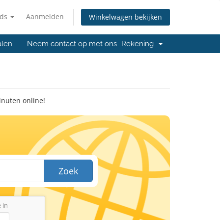
nds
Aanmelden
Winkelwagen bekijken
ialen
Neem contact op met ons
Rekening
inuten online!
Zoek
 in