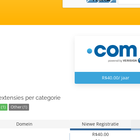
R$40.00/ jaar
xtensies per categorie
(1)
Other (1)
Domein
Niewe Registratie
R$40.00