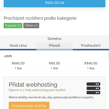
R$40.00/rok
Procházet rozšíření podle kategorie
Popular (1)
Other (1)
Doména
Nová cena
Převod
Prodloužení
.com
R$40.00
R$0.00
R$40.00
1 Rok
1 Rok
1 Rok
Přidat webhosting
Vyberte si z řady webhostingových balíčků
Máme balíčky navržené tak, aby vyhovovaly každému rozpočtu
Prozkoumejte balíčky