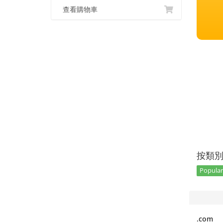
查看購物車
按類
Popular 
.com