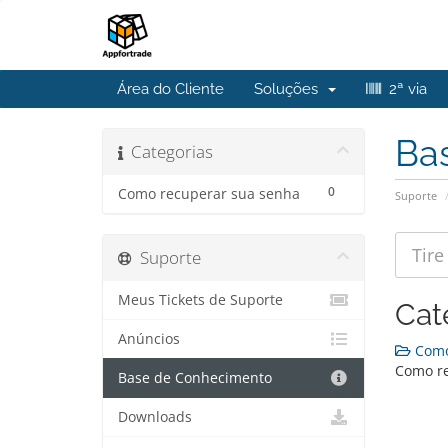
Área do Cliente
Soluções
2ª via
Ba
Categorias
0
Como recuperar sua senha
Suporte
Suporte
Meus Tickets de Suporte
Cat
Anúncios
Como 
Como re
Base de Conhecimento
Downloads