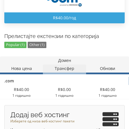
R$40.00/год
Прелистајте екстензии по категорија
Popular (1)
Other (1)
Домен
Нова цена
Трансфер
Обнови
.com
R$40.00
R$0.00
R$40.00
1 годишно
1 годишно
1 годишно
Додај веб хостинг
Изберете од низа веб-хостинг пакети