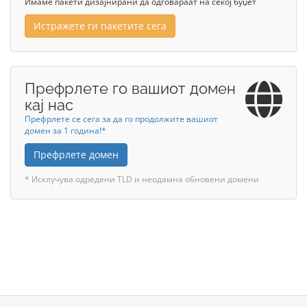
Имаме пакети дизајнирани да одговараат на секој буџет
Истражете ги пакетите сега
Префрлете го вашиот домен
кај нас
Префрлете се сега за да го продолжите вашиот
домен за 1 година!*
Префрлете домен
* Исклучува одредени TLD и неодамна обновени домени