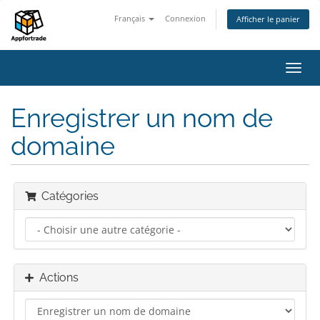
Français
Connexion
Afficher le panier
Bascu
la
navig
Enregistrer un nom de
domaine
Catégories
Actions