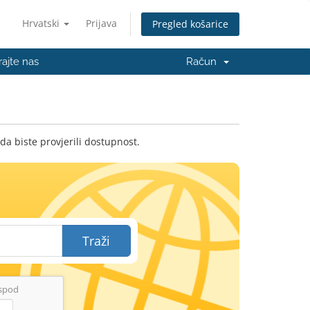
Hrvatski
Prijava
Pregled košarice
rajte nas
Račun
da biste provjerili dostupnost.
Traži
ispod