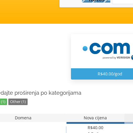
R$40.00/god
dajte proširenja po kategorijama
(1)
Other (1)
Domena
Nova cijena
R$40.00