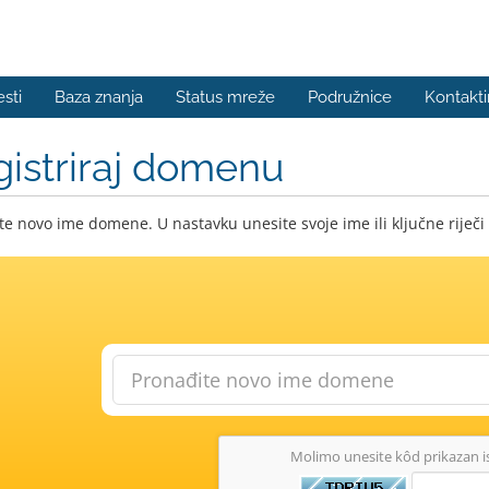
esti
Baza znanja
Status mreže
Podružnice
Kontakti
istriraj domenu
e novo ime domene. U nastavku unesite svoje ime ili ključne riječi 
Molimo unesite kôd prikazan 