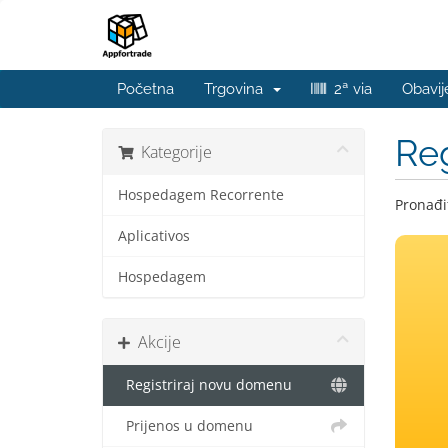
Početna
Trgovina
2ª via
Obavij
Reg
Kategorije
Hospedagem Recorrente
Pronađit
Aplicativos
Hospedagem
Akcije
Registriraj novu domenu
Prijenos u domenu