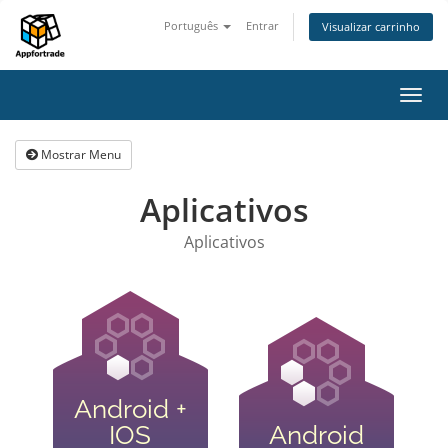
Português
Entrar
Visualizar carrinho
Alter
nave
Mostrar Menu
Aplicativos
Aplicativos
Android +
IOS
Android