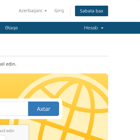
Azerbaijani
Giriş
Səbətə bax
Əlaqə
Hesab
il edin.
Axtar
xil edin