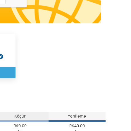
Köçür
Yeniləmə
R$0.00
R$40.00