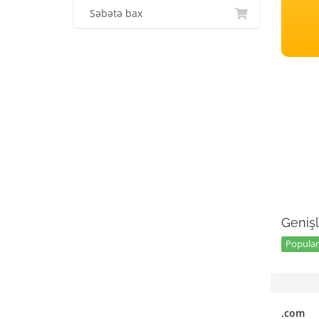
Səbətə bax
Genişl
Popular 
.com