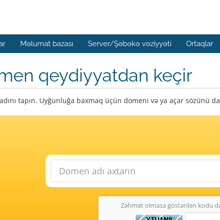
ar
Məlumat bazası
Server/Şəbəkə vəziyyəti
Ortaqlar
men qeydiyyatdan keçir
dını tapın. Uyğunluğa baxmaq üçün domeni və ya açar sözünü dax
Zəhmət olmasa göstərilən kodu da