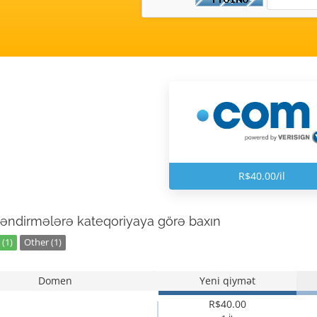
R$40.00/il
əndirmələrə kateqoriyaya görə baxın
(1)
Other (1)
Domen
Yeni qiymət
R$40.00