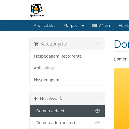
Ana səhifə
Mağaza
2ª via
Elanl
Do
Kateqoriyalar
Hospedagem Recorrente
Domen a
Aplicativos
Hospedagem
Əməliyyatlar
Domen əldə et
Domen adı transferi