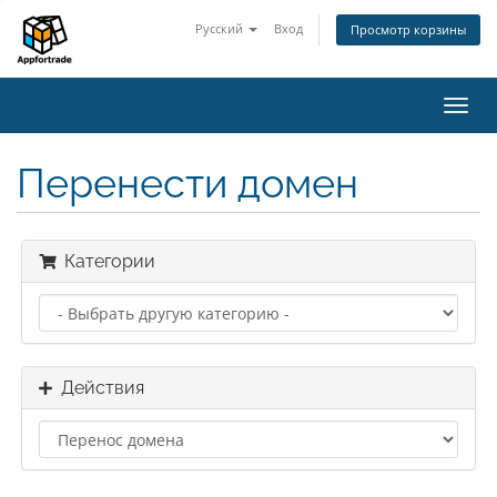
Русский
Вход
Просмотр корзины
Пере
нави
Перенести домен
Категории
Действия