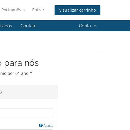
Português
Entrar
Visualizar carrinho
iliados
Contato
Conta
o para nós
nio por 01 ano!*
o
Ajuda