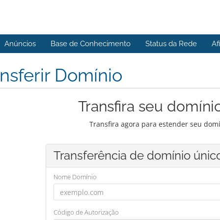
Anúncios
Base de Conhecimento
Status da Rede
Af
nsferir Domínio
Transfira seu domíni
Transfira agora para estender seu domí
Transferência de domínio únic
Nome Domínio
Código de Autorização