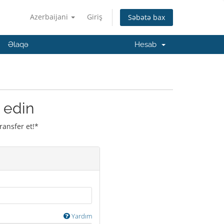
Azerbaijani
Giriş
Səbətə bax
Əlaqə
Hesab
 edin
ransfer et!*
Yardım