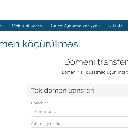
ar
Məlumat bazası
Server/Şəbəkə vəziyyəti
Ortaqlar
men köçürülməsi
Domeni transfer
Domeni 1 illik uzatmaq üçün indi t
Tək domen transferi
Domen adı
Avtorizasiya kodu