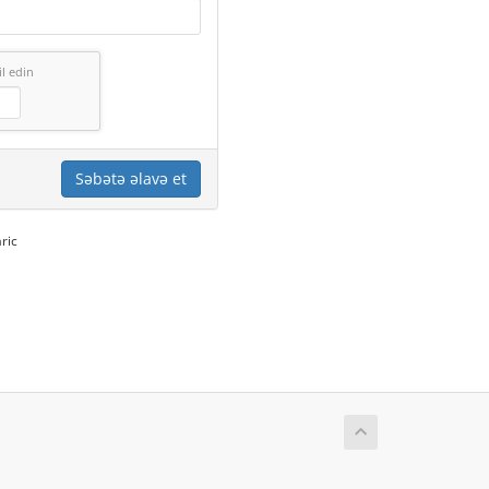
l edin
Səbətə əlavə et
ric