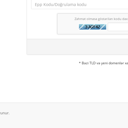
Zəhmət olmasa göstərilən kodu daxi
* Bəzi TLD və yeni domenlər xa
runur.