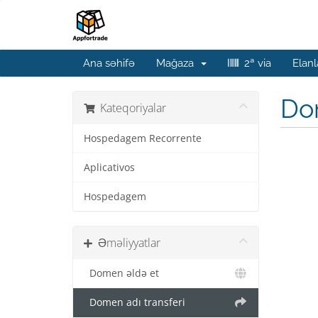
Ana səhifə
Mağaza
2ª via
Elanl
Do
Kateqoriyalar
Hospedagem Recorrente
Aplicativos
Hospedagem
Əməliyyatlar
Domen əldə et
Domen adı transferi