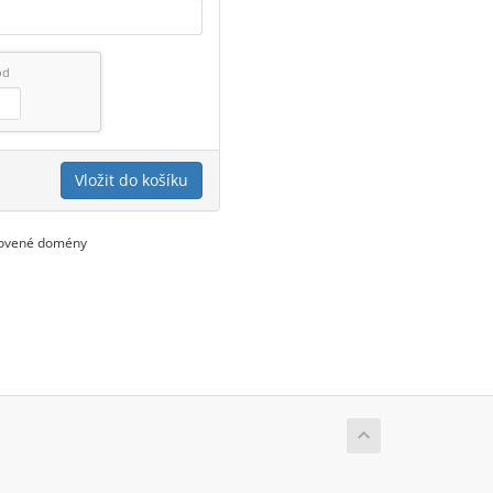
ód
Vložit do košíku
novené domény