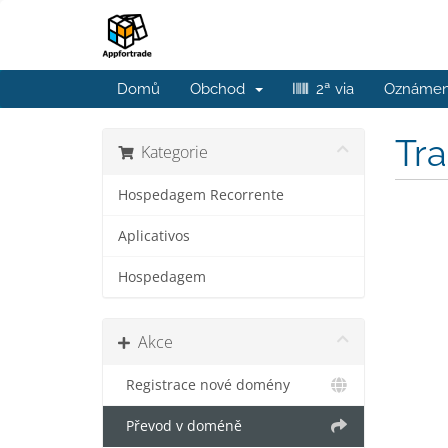
Domů
Obchod
2ª via
Oznámen
Tr
Kategorie
Hospedagem Recorrente
Aplicativos
Hospedagem
Akce
Registrace nové domény
Převod v doméně