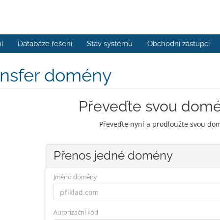
í
Databáze řešení
Stav systému
Obchodní zástupci
ansfer domény
Převeďte svou dom
Převeďte nyní a prodloužte svou dom
Přenos jedné domény
Jméno domény
Autorizační kód