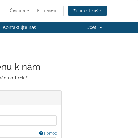
Čeština
Přihlášení
Zobrazit košík
Kontaktujte nás
Účet
énu k nám
énu o 1 rok!*
Pomoc