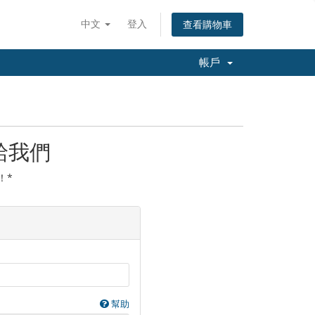
中文
登入
查看購物車
帳戶
給我們
！*
幫助