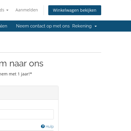
nds
Aanmelden
Winkelwagen bekijken
ialen
Neem contact op met ons
Rekening
m naar ons
hem met 1 jaar!*
Hulp