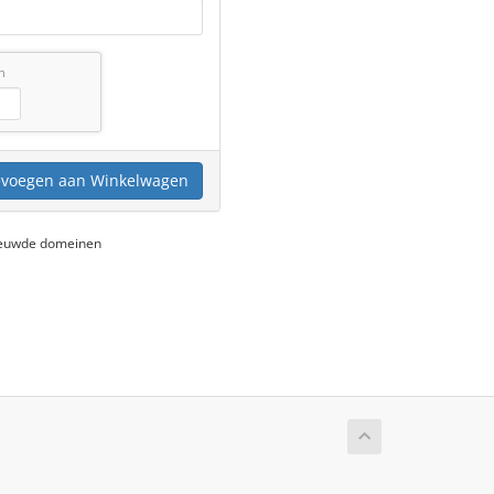
n
voegen aan Winkelwagen
nieuwde domeinen