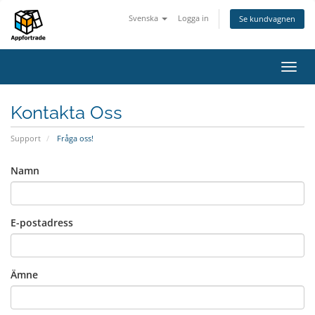
Svenska
Logga in
Se kundvagnen
Växla
navig
Kontakta Oss
Support
Fråga oss!
Namn
E-postadress
Ämne