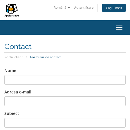
Română
Autentificare
Coșul meu
Navi
Toggl
Contact
Portal clienți
Formular de contact
Nume
Adresa e-mail
Subiect