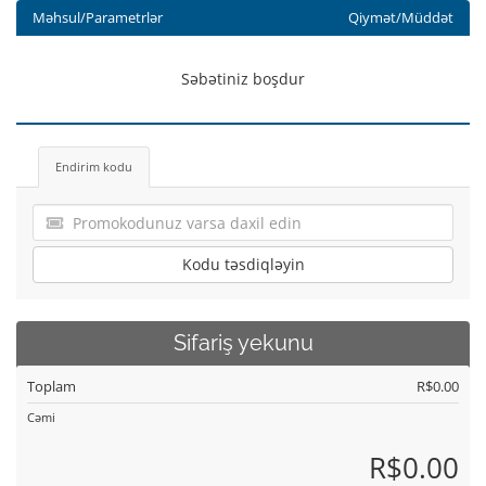
Məhsul/Parametrlər
Qiymət/Müddət
Səbətiniz boşdur
Endirim kodu
Kodu təsdiqləyin
Sifariş yekunu
Toplam
R$0.00
Cəmi
R$0.00