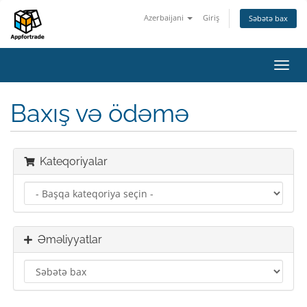
Azerbaijani
Giriş
Səbətə bax
Naviq
keçid
Baxış və ödəmə
Kateqoriyalar
Əməliyyatlar