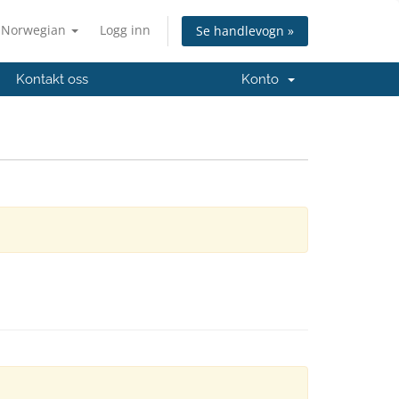
Norwegian
Logg inn
Se handlevogn »
Kontakt oss
Konto