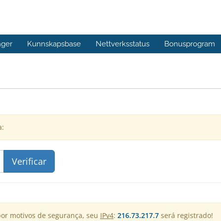
nger
Kunnskapsbase
Nettverksstatus
Bonusprogram
a:
por motivos de segurança, seu
IPv4
:
216.73.217.7
será registrado!