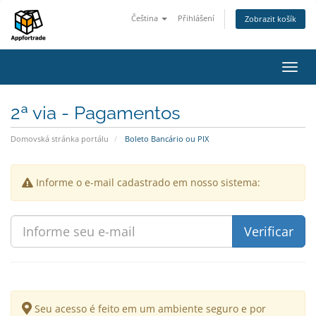
Čeština
Přihlášení
Zobrazit košík
Přep
navig
2ª via - Pagamentos
Domovská stránka portálu
Boleto Bancário ou PIX
Informe o e-mail cadastrado em nosso sistema:
Seu acesso é feito em um ambiente seguro e por