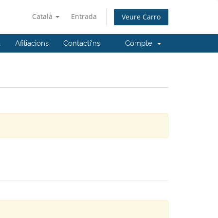
Català
Entrada
Veure Carro
a
Afiliacions
Contacti'ns
Compte