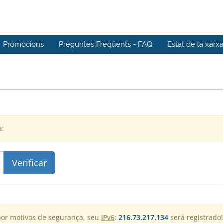
Promocions
Preguntes Freqüents - FAQ
Estat de la xarx
a:
por motivos de segurança, seu
IPv6
:
216.73.217.134
será registrado!