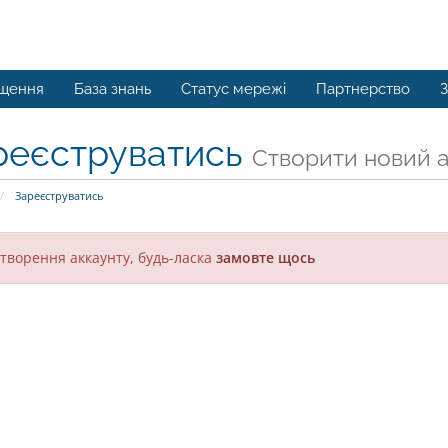
іщення
База знань
Статус мережі
Партнерство
З
реєструватись
Створити новий ак
Зареєструватись
творення аккаунту, будь-ласка
замовте щось