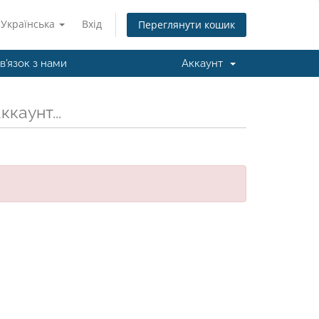
Українська
Вхід
Переглянути кошик
в'язок з нами
Аккаунт
каунт...