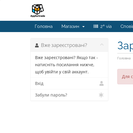
Головна
Магазин
2ª via
Спов
За
Вже зареєстровані?
Вже зареєстровані? Якщо так -
Головна
натисніть посилання нижче,
щоб увійти у свій аккаунт.
Для с
Вхід
Забули пароль?