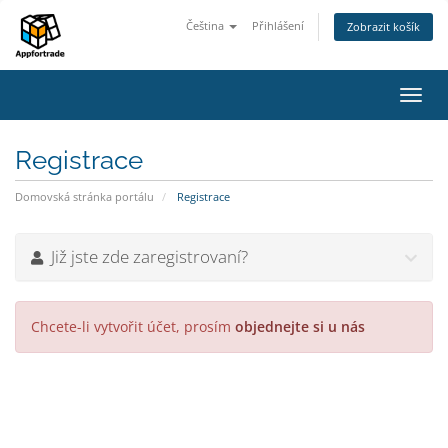
Čeština
Přihlášení
Zobrazit košík
Přep
navig
Registrace
Domovská stránka portálu
Registrace
Již jste zde zaregistrovaní?
Chcete-li vytvořit účet, prosím
objednejte si u nás