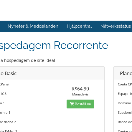
Nyheter & Meddelanden
Hjälpcentral
Nätverksstatus
spedagem Recorrente
 a hospedagem de site ideal
no Basic
Plano
CPanel
Conta CP
R$64.90
 1GB
Espaço 
Månadsvis
o 1
Domínio
Beställ nu
inio 1
Subdomi
de dados 2
Banco de
de E-Mail 3
Contas d