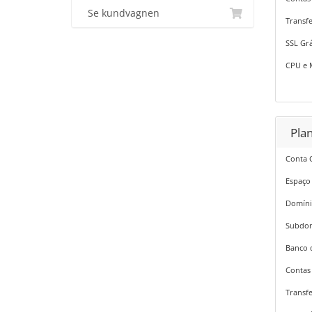
Se kundvagnen
Transfe
SSL Grá
CPU e 
Plan
Conta 
Espaço
Domíni
Subdom
Banco 
Contas 
Transfe