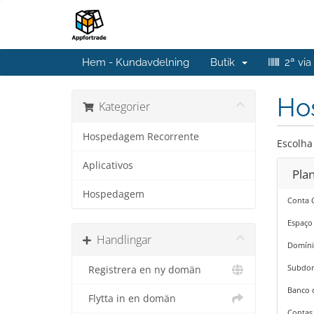
Hem - Kundavdelning
Butik
2ª via
Ho
Kategorier
Hospedagem Recorrente
Escolha
Aplicativos
Pla
Hospedagem
Conta 
Espaço
Handlingar
Domíni
Subdom
Registrera en ny domän
Banco 
Flytta in en domän
Contas 