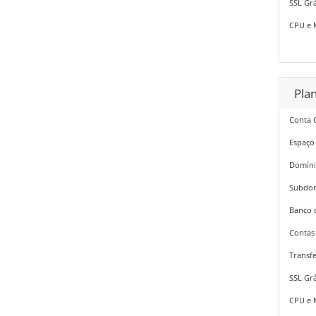
SSL Grá
CPU e 
Pla
Conta 
Espaço
Domíni
Subdom
Banco 
Contas 
Transfe
SSL Grá
CPU e 