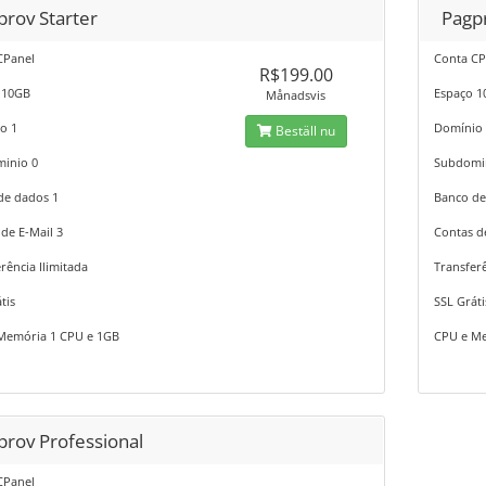
prov Starter
Pagp
CPanel
Conta CP
R$199.00
 10GB
Espaço 
Månadsvis
o 1
Domínio
Beställ nu
inio 0
Subdomi
de dados 1
Banco de
de E-Mail 3
Contas d
rência Ilimitada
Transferê
tis
SSL Gráti
Memória 1 CPU e 1GB
CPU e Me
prov Professional
CPanel