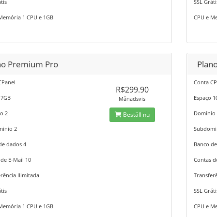
tis
SSL Gráti
Memória 1 CPU e 1GB
CPU e Me
no Premium Pro
Plan
CPanel
Conta CP
R$299.90
 7GB
Espaço 
Månadsvis
o 2
Domínio
Beställ nu
inio 2
Subdomi
de dados 4
Banco de
de E-Mail 10
Contas d
rência Ilimitada
Transferê
tis
SSL Gráti
Memória 1 CPU e 1GB
CPU e Me