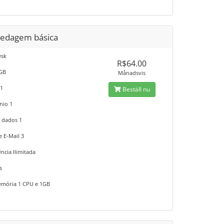
edagem básica
esk
R$64.00
1GB
Månadsvis
 1
Beställ nu
nio 1
 dados 1
e E-Mail 3
ncia Ilimitada
s
mória 1 CPU e 1GB