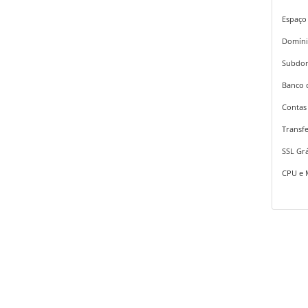
Espaço
Domíni
Subdom
Banco 
Contas 
Transfe
SSL Grá
CPU e 