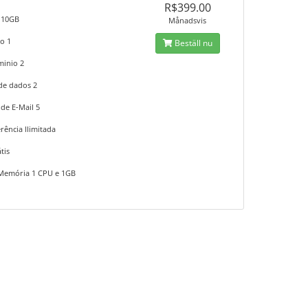
R$399.00
 10GB
Månadsvis
o 1
Beställ nu
inio 2
de dados 2
de E-Mail 5
rência Ilimitada
tis
Memória 1 CPU e 1GB