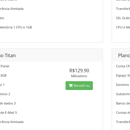
rência Ilimitada
Transferê
tis
SSL Gráti
Memória 1 CPU e 1GB
CPU e Me
o Titan
Plan
CPanel
Conta CP
R$129.90
 3GB
Espaço 
Månadsvis
o 1
Domínio
Beställ nu
inio 2
Subdomi
de dados 3
Banco de
de E-Mail 5
Contas d
rência Ilimitada
Transferê