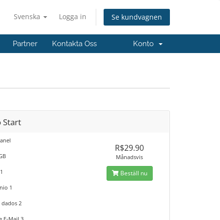
Svenska
Logga in
Se kundvagnen
Partner
Kontakta Oss
Konto
 Start
anel
R$29.90
1GB
Månadsvis
 1
Beställ nu
nio 1
 dados 2
e E-Mail 3