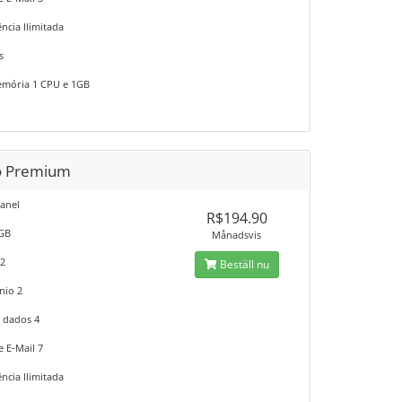
ncia Ilimitada
s
mória 1 CPU e 1GB
o Premium
anel
R$194.90
5GB
Månadsvis
 2
Beställ nu
nio 2
 dados 4
e E-Mail 7
ncia Ilimitada