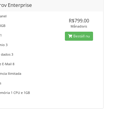
rov Enterprise
anel
R$799.00
10GB
Månadsvis
 1
Beställ nu
nio 3
 dados 3
e E-Mail 8
ncia Ilimitada
s
mória 1 CPU e 1GB