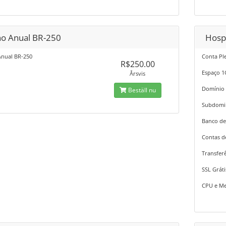
no Anual BR-250
Hosp
Anual BR-250
Conta Pl
R$250.00
Espaço 
Årsvis
Domínio
Beställ nu
Subdomi
Banco de
Contas d
Transferê
SSL Gráti
CPU e Me