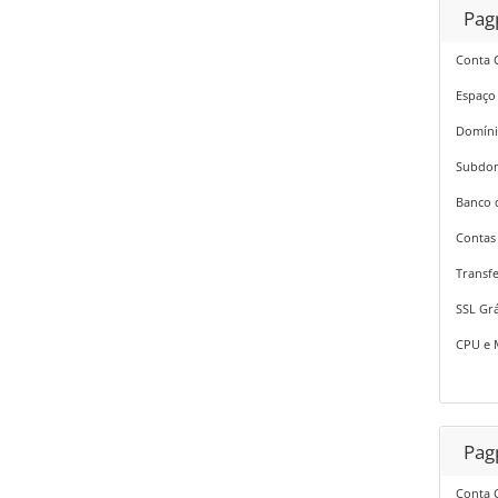
Pag
Conta 
Espaço
Domíni
Subdom
Banco 
Contas 
Transfe
SSL Grá
CPU e 
Pag
Conta 