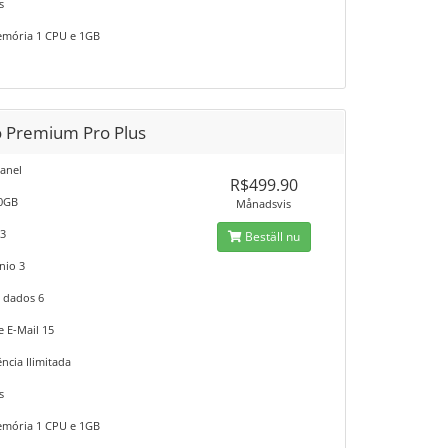
s
mória 1 CPU e 1GB
o Premium Pro Plus
anel
R$499.90
10GB
Månadsvis
 3
Beställ nu
nio 3
 dados 6
e E-Mail 15
ncia Ilimitada
s
mória 1 CPU e 1GB