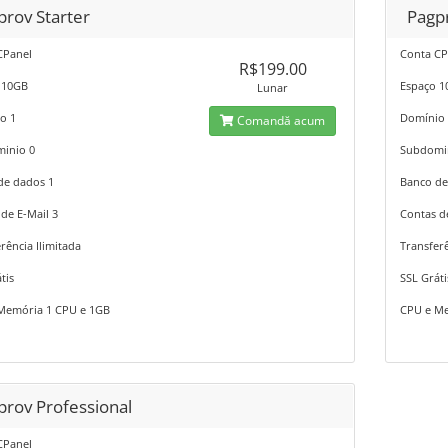
prov Starter
Pagp
CPanel
Conta CP
R$199.00
 10GB
Espaço 
Lunar
o 1
Domínio
Comandă acum
inio 0
Subdomi
de dados 1
Banco de
de E-Mail 3
Contas d
rência Ilimitada
Transferê
tis
SSL Gráti
Memória 1 CPU e 1GB
CPU e Me
prov Professional
CPanel