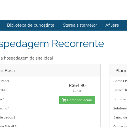
Biblioteca de cunoștințe
Starea sistemelor
Afiliere
spedagem Recorrente
 a hospedagem de site ideal
no Basic
Plano
CPanel
Conta CP
R$64.90
 1GB
Espaço 
Lunar
o 1
Domínio
Comandă acum
inio 1
Subdomi
de dados 2
Banco de
de E-Mail 3
Contas d