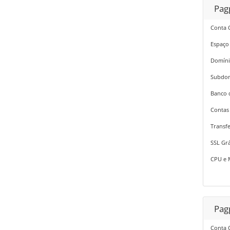
Pag
Conta 
Espaço
Domíni
Subdom
Banco 
Contas 
Transfe
SSL Grá
CPU e 
Pag
Conta 