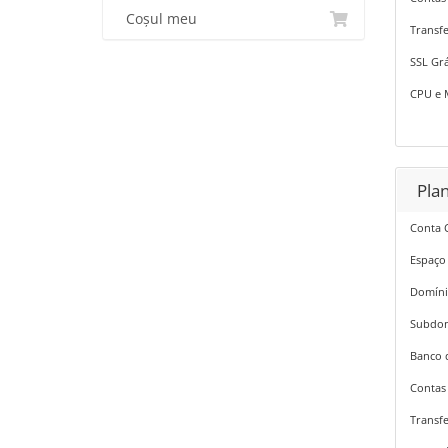
Coșul meu
Transfe
SSL Grá
CPU e 
Plan
Conta 
Espaço
Domíni
Subdom
Banco 
Contas 
Transfe