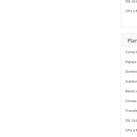
SSL Grá
CPU e 
Pla
Conta 
Espaço
Domíni
Subdom
Banco 
Contas 
Transfe
SSL Grá
CPU e 