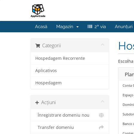
Acasă
Magazin
2ª via
Anunțuri
Ho
Categorii
Hospedagem Recorrente
Escolha
Aplicativos
Pla
Hospedagem
Conta 
Espaço
Acțiuni
Domíni
Subdom
Înregistrare domeniu nou
Banco 
Transfer domeniu
Contas 