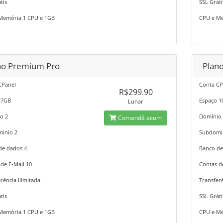
tis
SSL Gráti
Memória 1 CPU e 1GB
CPU e Me
no Premium Pro
Plan
CPanel
Conta CP
R$299.90
 7GB
Espaço 
Lunar
o 2
Domínio
Comandă acum
inio 2
Subdomi
de dados 4
Banco de
de E-Mail 10
Contas d
rência Ilimitada
Transferê
tis
SSL Gráti
Memória 1 CPU e 1GB
CPU e Me