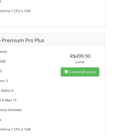
s
mória 1 CPU e 1GB
o Premium Pro Plus
anel
R$499.90
10GB
Lunar
 3
Comandă acum
nio 3
 dados 6
e E-Mail 15
ncia Ilimitada
s
mória 1 CPU e 1GB