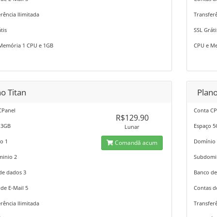
rência Ilimitada
Transferê
tis
SSL Gráti
Memória 1 CPU e 1GB
CPU e Me
o Titan
Plan
CPanel
Conta CP
R$129.90
 3GB
Espaço 
Lunar
o 1
Domínio
Comandă acum
inio 2
Subdomi
de dados 3
Banco de
de E-Mail 5
Contas d
rência Ilimitada
Transferê