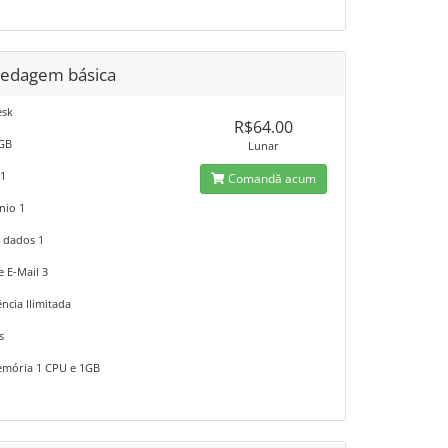
edagem básica
esk
R$64.00
1GB
Lunar
 1
Comandă acum
nio 1
 dados 1
e E-Mail 3
ncia Ilimitada
s
mória 1 CPU e 1GB