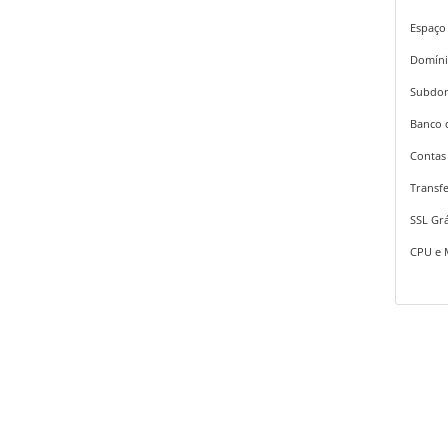
Espaço
Domíni
Subdom
Banco 
Contas 
Transfe
SSL Grá
CPU e 