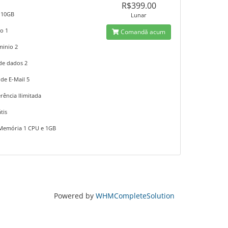
R$399.00
 10GB
Lunar
o 1
Comandă acum
inio 2
de dados 2
de E-Mail 5
rência Ilimitada
tis
Memória 1 CPU e 1GB
Powered by
WHMCompleteSolution