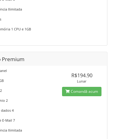
ncia Ilimitada
s
mória 1 CPU e 1GB
o Premium
anel
R$194.90
5GB
Lunar
 2
Comandă acum
nio 2
 dados 4
e E-Mail 7
ncia Ilimitada