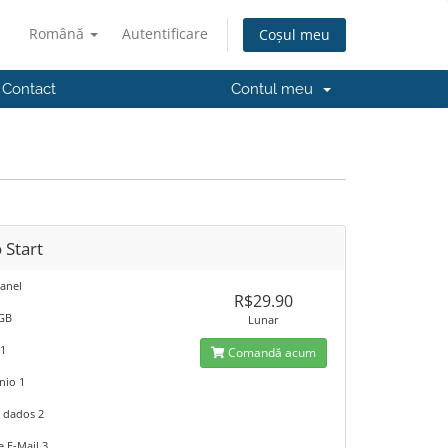
Română
Autentificare
Coșul meu
Contact
Contul meu
 Start
anel
R$29.90
1GB
Lunar
 1
Comandă acum
nio 1
 dados 2
e E-Mail 3