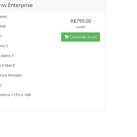
rov Enterprise
anel
R$799.00
10GB
Lunar
 1
Comandă acum
nio 3
 dados 3
e E-Mail 8
ncia Ilimitada
s
mória 1 CPU e 1GB