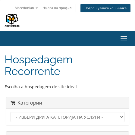
Macedonian
Најава на профил
Потрошувачка кошничка
Вклу
ја
нави
Hospedagem
Recorrente
Escolha a hospedagem de site ideal
Категории