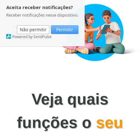
Aceita receber notificações?
Receber notificações nesse dispositivo.
Não permitir
Permitir
Powered by SendPulse
Central de Clientes
2º Via
Veja quais
Conheça a Gente
funções o
seu
Dúvidas Frequentes