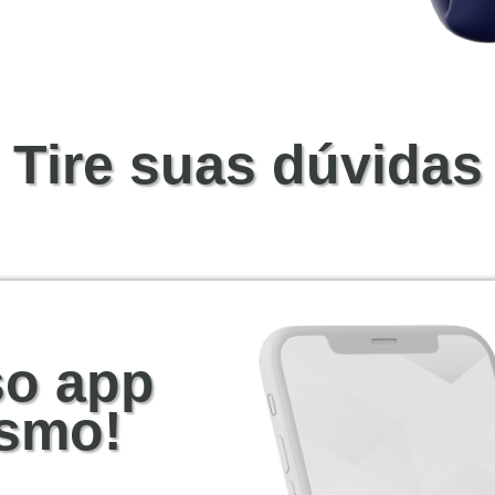
Tire suas dúvidas
so app
smo!