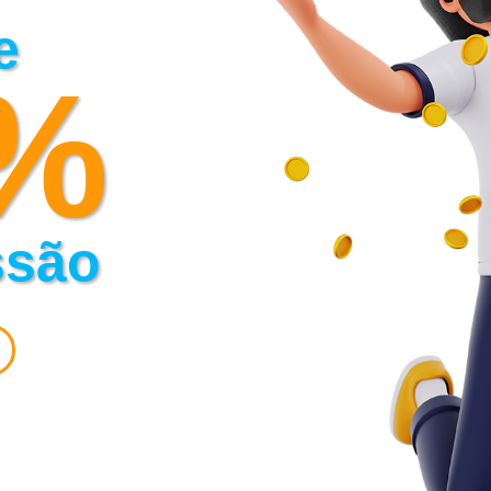
e
%
ssão