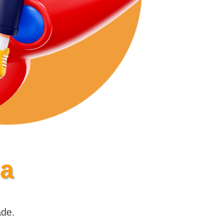
2º Via
Conheça a Gente
Dúvidas Frequentes
a
Suporte
ade.