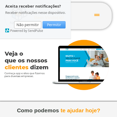
Aceita receber notificações?
Seja
Receber notificações nesse dispositivo.
Bem Vindo(a)!
Não permitir
Permitir
Powered by SendPulse
Central de Clientes
2º Via
Conheça a Gente
Como podemos
te ajudar hoje?
Dúvidas Frequentes