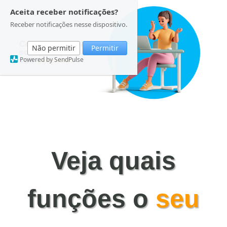
Aceita receber notificações?
Receber notificações nesse dispositivo.
Não permitir
Permitir
Powered by SendPulse
Central de Clientes
2º Via
Veja quais
Conheça a Gente
funções o
seu
Dúvidas Frequentes