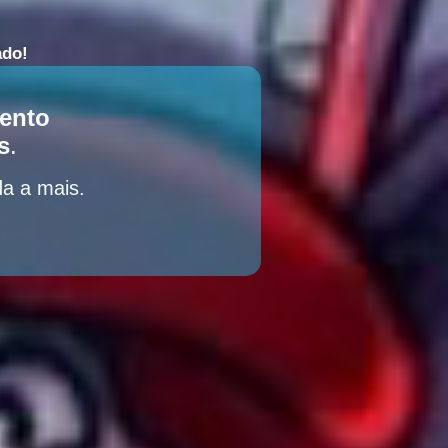
ado
!
mento
s
.
a a mais.