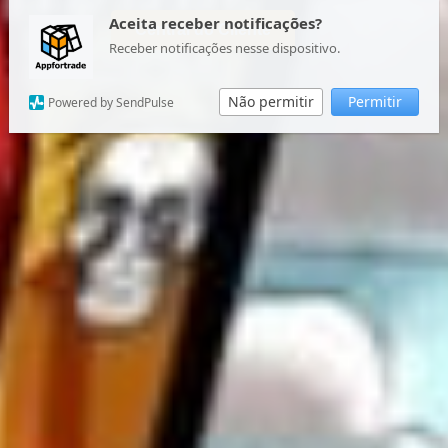
Aceita receber notificações?
Central do Cliente
Receber notificações nesse dispositivo.
Não permitir
Permitir
Powered by SendPulse