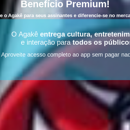
Benefício Premium
!
e o Agakê para seus assinantes e
diferencie-se no merc
O Agakê
entrega cultura, entreteni
e interação para
todos os público
Aproveite acesso completo ao app sem pagar nad