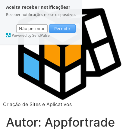
Aceita receber notificações?
Receber notificações nesse dispositivo.
Não permitir
Permitir
Powered by SendPulse
Central de Clientes
2º Via
Conheça a Gente
Criação de Sites e Aplicativos
Autor:
Appfortrade
Dúvidas Frequentes