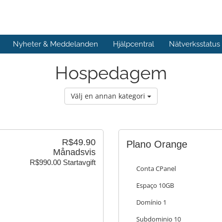
Nyheter & Meddelanden
Hjälpcentral
Nätverksstatus
Hospedagem
Välj en annan kategori
R$49.90
Plano Orange
Månadsvis
R$990.00 Startavgift
Conta CPanel
Espaço 10GB
Domínio 1
Subdominio 10