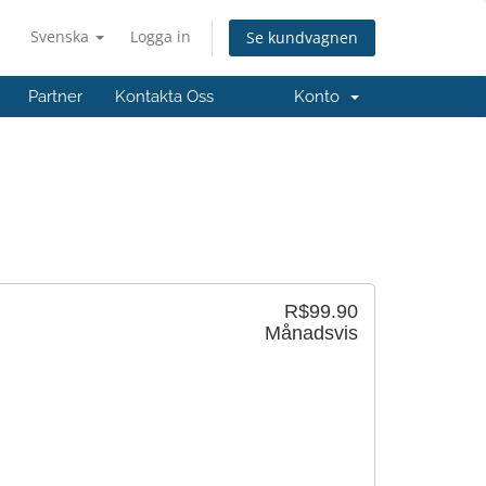
Svenska
Logga in
Se kundvagnen
Partner
Kontakta Oss
Konto
R$99.90
Månadsvis