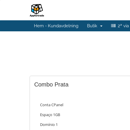
Hem - Kundavdelning
Butik
2ª via
Combo Prata
Conta CPanel
Espaço 1GB
Domínio 1