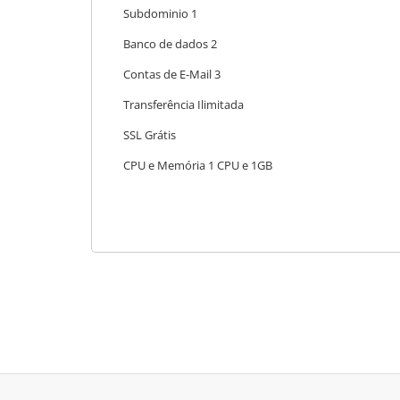
Subdominio 1
Banco de dados 2
Contas de E-Mail 3
Transferência Ilimitada
SSL Grátis
CPU e Memória 1 CPU e 1GB