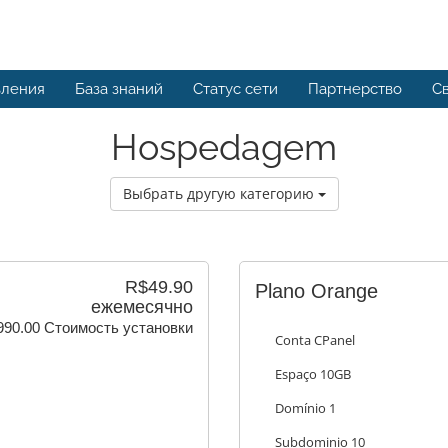
вления
База знаний
Статус сети
Партнерство
Св
Hospedagem
Выбрать другую категорию
R$49.90
Plano Orange
ежемесячно
990.00 Стоимость установки
Conta CPanel
Espaço 10GB
Domínio 1
Subdominio 10