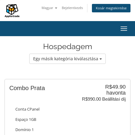
Magyar
Bejelentkezés
Kosár megtekintése
Váltá
a
navig
Hospedagem
Egy másik kategória kiválasztása
R$49.90
Combo Prata
havonta
R$990.00 Beállítási díj
Conta CPanel
Espaço 1GB
Domínio 1