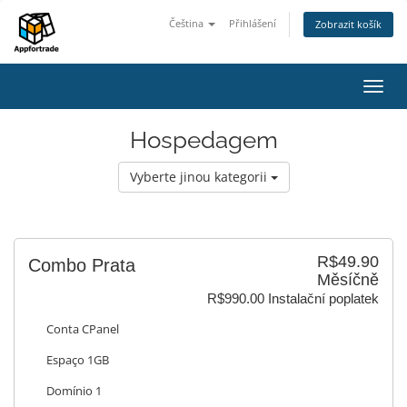
Čeština
Přihlášení
Zobrazit košík
Přep
navig
Hospedagem
Vyberte jinou kategorii
R$49.90
Combo Prata
Měsíčně
R$990.00 Instalační poplatek
Conta CPanel
Espaço 1GB
Domínio 1