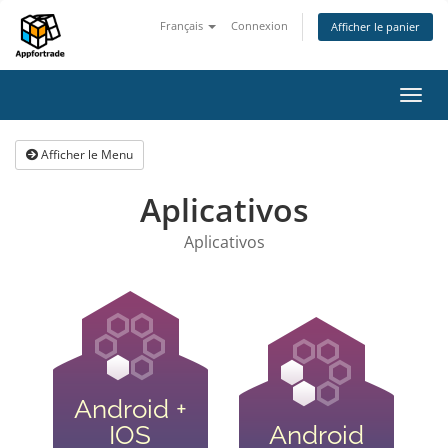
Français
Connexion
Afficher le panier
Bascu
la
navig
Afficher le Menu
Aplicativos
Aplicativos
Android +
IOS
Android