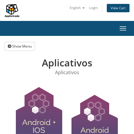
English
Login
View Cart
Toggl
navig
Show Menu
Aplicativos
Aplicativos
Android +
IOS
Android