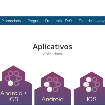
Promocions
Preguntes Freqüents - FAQ
Estat de la xarx
Aplicativos
Aplicativos
Android +
IOS
Android
IOS