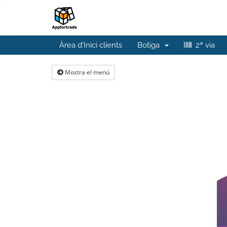
Àrea d'Inici clients
Botiga
2ª via
Mostra el menú