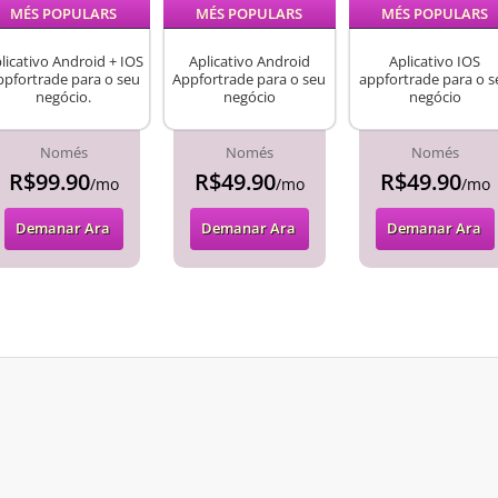
MÉS POPULARS
MÉS POPULARS
MÉS POPULARS
licativo Android + IOS
Aplicativo Android
Aplicativo IOS
ppfortrade para o seu
Appfortrade para o seu
appfortrade para o s
negócio.
negócio
negócio
Només
Només
Només
R$99.90
R$49.90
R$49.90
/mo
/mo
/mo
Demanar Ara
Demanar Ara
Demanar Ara