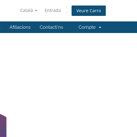
Català
Entrada
Veure Carro
a
Afiliacions
Contacti'ns
Compte