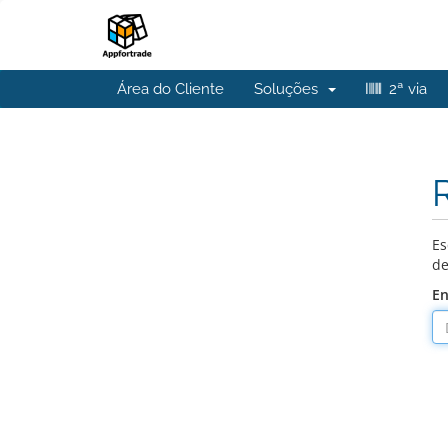
Área do Cliente
Soluções
2ª via
Es
de
En