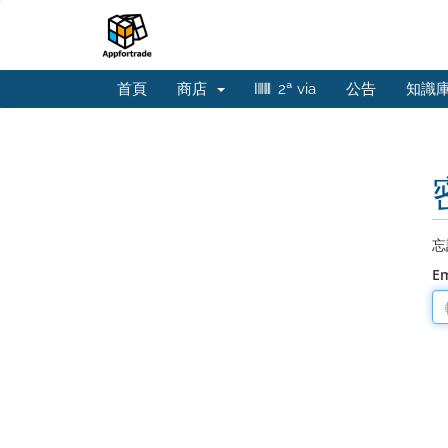
首頁
商店
2ª via
公告
知識
忘
E