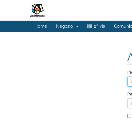
Home
Negozio
2ª via
Comunic
In
P