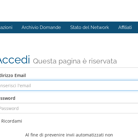
azioni
Archivio Domande
Stato del Network
Affiliati
Accedi
Questa pagina è riservata
dirizzo Email
assword
Ricordami
Al fine di prevenire invii automatizzati non