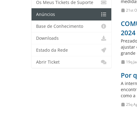
medidas
Os Meus Tickets de Suporte
21st O
Anúncios
COMUN
Base de Conhecimento
2024
Downloads
Prezado
ajustar
Estado da Rede
grande 
Abrir Ticket
19q Ja
Por q
A inter
encontr
como a 
25q A