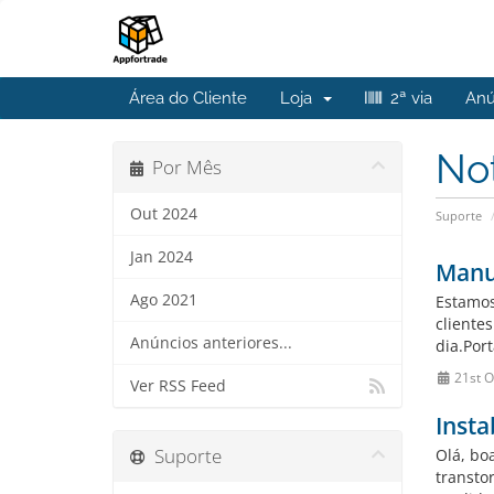
Área do Cliente
Loja
2ª via
Anú
No
Por Mês
Out 2024
Suporte
Jan 2024
Manu
Ago 2021
Estamos
cliente
Anúncios anteriores...
dia.Por
21st O
Ver RSS Feed
Insta
Suporte
Olá, bo
transto