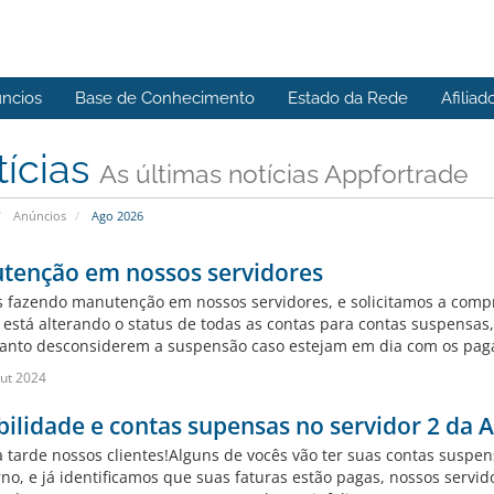
ncios
Base de Conhecimento
Estado da Rede
Afiliad
tícias
As últimas notícias Appfortrade
Anúncios
Ago 2026
tenção em nossos servidores
 fazendo manutenção em nossos servidores, e solicitamos a comp
s está alterando o status de todas as contas para contas suspensas
tanto desconsiderem a suspensão caso estejam em dia com os pagam
ut 2024
bilidade e contas supensas no servidor 2 da 
a tarde nossos clientes!Alguns de vocês vão ter suas contas sus
rno, e já identificamos que suas faturas estão pagas, nossos servi