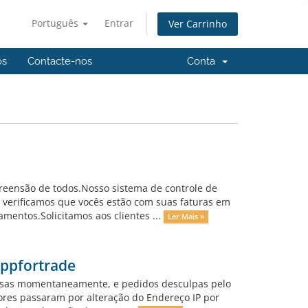
Português
Entrar
Ver Carrinho
os
Contacte-nos
Conta
reensão de todos.Nosso sistema de controle de
, verificamos que vocês estão com suas faturas em
entos.Solicitamos aos clientes ...
Ler Mais »
Appfortrade
pensas momentaneamente, e pedidos desculpas pelo
dores passaram por alteração do Endereço IP por