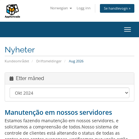
Norwegian
Logg inn
Se handlevogn »
Bytt
navig
Nyheter
Kundeområdet
Driftsmeldinger
Aug 2026
Etter måned
Manutenção em nossos servidores
Estamos fazendo manutenção em nossos servidores, e
solicitamos a compreensão de todos.Nosso sistema de
controle de clientes está alterando o status de todas as