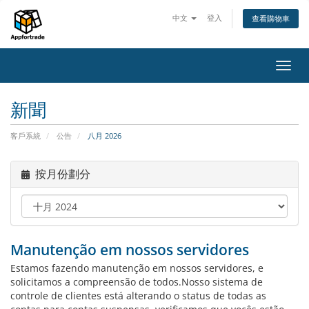
中文
登入
查看購物車
切
換
導
新聞
覽
客戶系統
公告
八月 2026
按月份劃分
Manutenção em nossos servidores
Estamos fazendo manutenção em nossos servidores, e
solicitamos a compreensão de todos.Nosso sistema de
controle de clientes está alterando o status de todas as